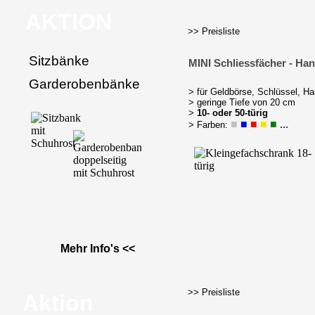
AKTION
>> Preisliste
Sitzbänke
MINI Schliessfächer - Ha
Garderobenbänke
> für Geldbörse, Schlüssel, H
> geringe Tiefe von 20 cm
>
10- oder 50-türig
■
■
■
■
■
...
> Farben:
Mehr Info's <<
>> Preisliste
Aktion