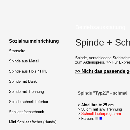
Betriebsausstattung
Spinde + Schl
Sozialraumeinrichtung
Startseite
Spinde, verschiedene Stahlschr
Spinde aus Metall
zum Aktionspreis. >> Für Express
>> Nicht das passende g
Spinde aus Holz / HPL
Spinde mit Bank
Spinde mit Trennung
Spinde "Typ21" - schmal
Spinde schnell lieferbar
>
Abteilbreite 25 cm
> 50 cm mit s/w Trennung
Schliessfachschrank
>
Schnell-Lieferprogramm
■
■
> Farben:
Mini Schliessfächer (Handy)