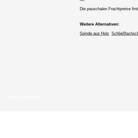
Die pauschalen Frachtpreise finde
Weitere Alternativen:
Spinde aus Holz
Schließfachsc
www.spinde.de