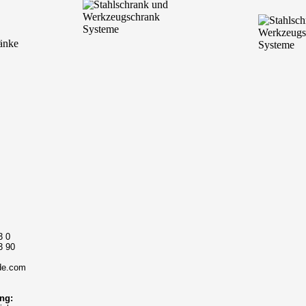
3 0
3 90
de.com
ng: