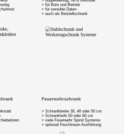
ehend
> doppelwandig, nicht brennbar
seitig
> für Büro und Betrieb
chuhrost
> für sensible Daten
> auch als Beistellschrank
chrank
Feuerwehrschrank
rkstatt
> Schrankbreite 30, 40 oder 50 cm
e
> Schranktiefe 50 oder 60 cm
chiebetüren
> viele Feuerwehr Spind Systeme
> optional Feuchtraum Ausführung