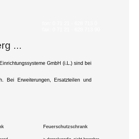
fon: 0 71 21 - 628 713 0
fax: 0 71 21 - 628 713 90
g ...
Einrichtungssysteme GmbH (i.L.) sind bei
. Bei Erweiterungen, Ersatzteilen und
nk
Feuerschutzschrank