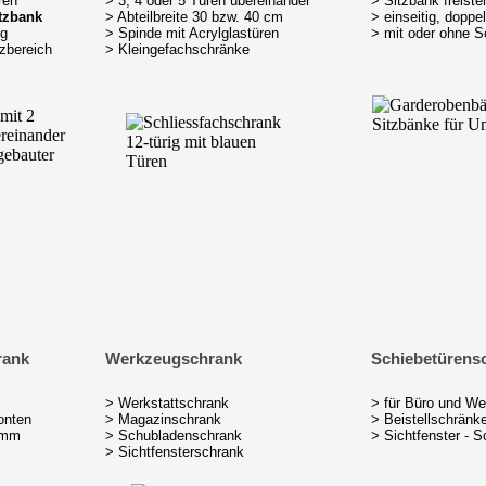
ren
> 3, 4 oder 5 Türen übereinander
> Sitzbank freist
itzbank
> Abteilbreite 30 bzw. 40 cm
> einseitig, doppel
ng
> Spinde mit Acrylglastüren
> mit oder ohne S
tzbereich
> Kleingefachschränke
rank
Werkzeugschrank
Schiebetürens
> Werkstattschrank
> für Büro und We
onten
> Magazinschrank
> Beistellschränk
 mm
> Schubladenschrank
> Sichtfenster - S
> Sichtfensterschrank