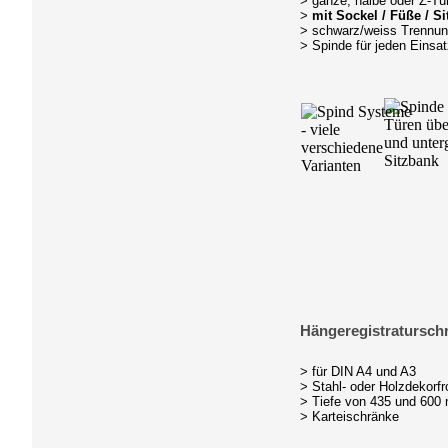
> ganze, halbe oder Z-Tü
>
mit Sockel / Füße / S
> schwarz/weiss Trennu
> Spinde für jeden Einsa
Hängeregistratursch
> für DIN A4 und A3
> Stahl- oder Holzdekorfr
> Tiefe von 435 und 600
> Karteischränke